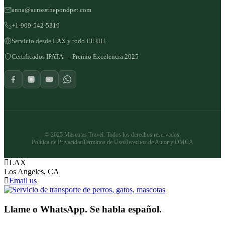
anna@acrossthepondpet.com
+1-909-542-5319
Servicio desde LAX y todo EE.UU.
Certificados IPATA — Premio Excelencia 2025
© 2025 Mascotas Travel. Todos los derechos reservados.
Política de Privacidad
Términos de Uso
Derechos de Autor y DMCA
LAX
Los Angeles, CA
Email us
Llame o WhatsApp. Se habla español.