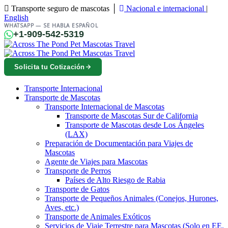
Transporte seguro de mascotas │
Nacional e internacional
|
English
WHATSAPP — SE HABLA ESPAÑOL
+1-909-542-5319
Solicita tu Cotización
Transporte Internacional
Transporte de Mascotas
Transporte Internacional de Mascotas
Transporte de Mascotas Sur de California
Transporte de Mascotas desde Los Ángeles
(LAX)
Preparación de Documentación para Viajes de
Mascotas
Agente de Viajes para Mascotas
Transporte de Perros
Países de Alto Riesgo de Rabia
Transporte de Gatos
Transporte de Pequeños Animales (Conejos, Hurones,
Aves, etc.)
Transporte de Animales Exóticos
Servicios de Viaje Terrestre para Mascotas (Solo en EE.