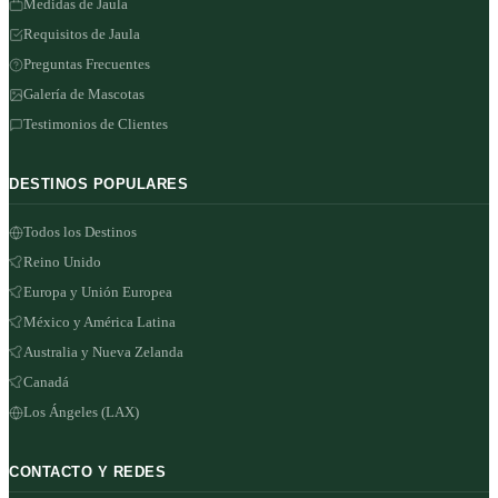
Medidas de Jaula
Requisitos de Jaula
Preguntas Frecuentes
Galería de Mascotas
Testimonios de Clientes
DESTINOS POPULARES
Todos los Destinos
Reino Unido
Europa y Unión Europea
México y América Latina
Australia y Nueva Zelanda
Canadá
Los Ángeles (LAX)
CONTACTO Y REDES