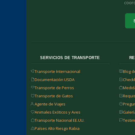
coord
SERVICIOS DE TRANSPORTE
RE
Transporte Internacional
Blog d
Documentación USDA
Checkl
Transporte de Perros
Medida
Transporte de Gatos
Requis
Agente de Viajes
Pregu
Animales Exóticos y Aves
Galerí
Transporte Nacional EE.UU.
Testim
Países Alto Riesgo Rabia