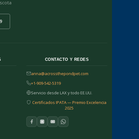
ascota
9
S
CONTACTO Y REDES
anna@acrossthepondpet.com
+1-909-542-5319
Servicio desde LAX y todo EE.UU.
Certificados IPATA — Premio Excelencia
2025