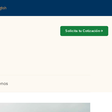
lish
Solicita tu Cotización
enos