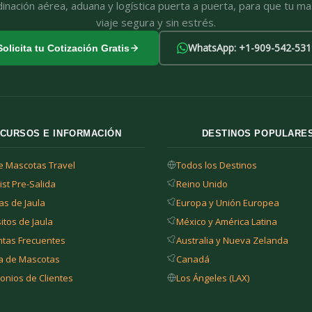
inación aérea, aduana y logística puerta a puerta, para que tu m
viaje segura y sin estrés.
WhatsApp: +1-909-542-531
Solicita tu Cotización Gratis
CURSOS E INFORMACIÓN
DESTINOS POPULARE
e Mascotas Travel
Todos los Destinos
ist Pre-Salida
Reino Unido
s de Jaula
Europa y Unión Europea
itos de Jaula
México y América Latina
ntas Frecuentes
Australia y Nueva Zelanda
a de Mascotas
Canadá
onios de Clientes
Los Ángeles (LAX)