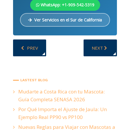
WhatsApp: +1-909-542-5319
Ver Servicios en el Sur de California
PREVIOUS ARTICLE: EL VIAJE DE LUCY A PANAMÁ:
NEXT ARTICLE: T
PREV
NEXT
LASTEST BLOG
Mudarte a Costa Rica con tu Mascota:
Guía Completa SENASA 2026
Por Qué Importa el Ajuste de Jaula: Un
Ejemplo Real PP90 vs PP100
Nuevas Reglas para Viajar con Mascotas a