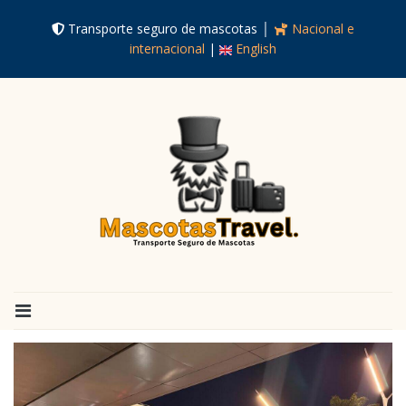
Transporte seguro de mascotas │
Nacional e
internacional
|
English