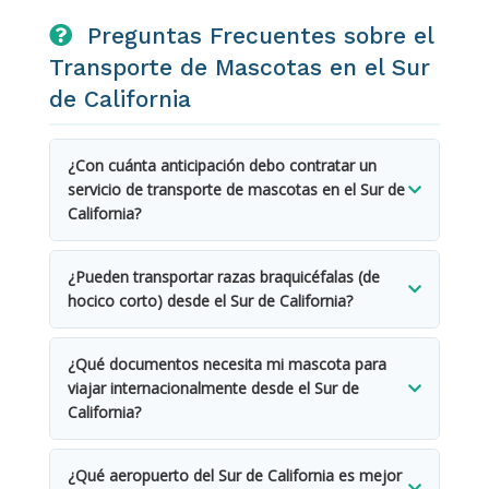
Preguntas Frecuentes sobre el
Transporte de Mascotas en el Sur
de California
¿Con cuánta anticipación debo contratar un
servicio de transporte de mascotas en el Sur de
California?
Para mudanzas nacionales, recomendamos
¿Pueden transportar razas braquicéfalas (de
reservar con al menos 2 a 4 semanas de
hocico corto) desde el Sur de California?
anticipación. Para reubicaciones internacionales, lo
ideal es 3 a 6 meses de antelación debido a los
Muchas aerolíneas restringen el transporte de
plazos de vacunación, las ventanas de validez de
¿Qué documentos necesita mi mascota para
razas de hocico corto en bodega durante los
la documentación y la disponibilidad de carga
viajar internacionalmente desde el Sur de
meses más cálidos. Nuestro equipo conoce qué
aérea — especialmente desde centros tan
California?
aerolíneas y rutas permanecen disponibles para
concurridos como LAX durante las temporadas
estas razas, y frecuentemente puede organizar el
Como mínimo, la mayoría de los traslados
pico de viajes.
viaje acompañado en cabina como alternativa.
¿Qué aeropuerto del Sur de California es mejor
internacionales requieren un microchip ISO,