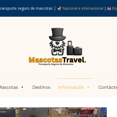
ransporte seguro de mascotas │
Nacional e internacional
|
Eng
Mascotas
Destinos
Información
Contáct