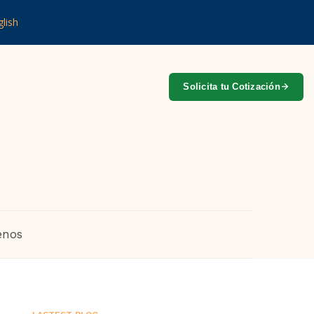
lish
Solicita tu Cotización
enos