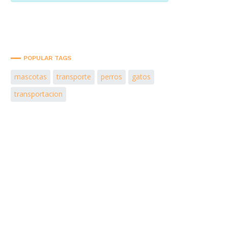
POPULAR TAGS
mascotas
transporte
perros
gatos
transportacion